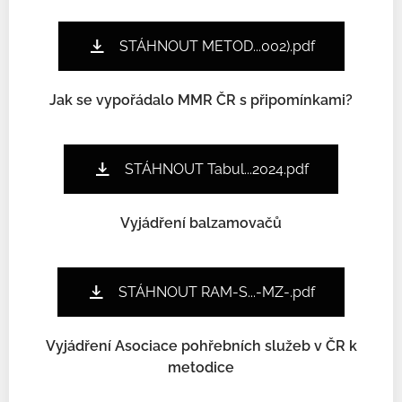
STÁHNOUT METOD...002).pdf
Jak se vypořádalo MMR ČR s připomínkami?
STÁHNOUT Tabul...2024.pdf
Vyjádření balzamovačů
STÁHNOUT RAM-S...-MZ-.pdf
Vyjádření Asociace pohřebních služeb v ČR k
metodice