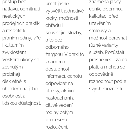
přístup bez
znamená jasný
umět jasně
nátlaku, odmítnutí
ceník, písemnou
vysvětlit jednotlivé
neetických
kalkulaci před
kroky, možnosti
prodejních praktik
uzavřením
obřadu i
a respekt k
smlouvy a
související služby,
přáním rodiny, víře
možnost porovnat
a to bez
i kulturním
různé varianty
odborného
zvyklostem.
služeb. Pozůstalí
žargonu. V praxi to
Veškeré úkony se
přesně vědí, za co
znamená
zesnulým
platí, a mohou se
dostupnost
probíhají
odpovědně
informací, ochotu
diskrétně, s
rozhodnout podle
odpovídat na
ohledem na jeho
svých možností.
otázky, aktivní
osobnost a
naslouchání a
lidskou důstojnost.
citlivé vedení
rodiny celým
procesem
rozloučení.