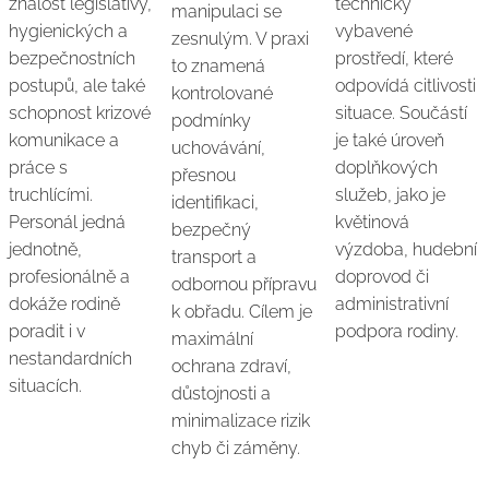
znalost legislativy,
technicky
manipulaci se
hygienických a
vybavené
zesnulým. V praxi
bezpečnostních
prostředí, které
to znamená
postupů, ale také
odpovídá citlivosti
kontrolované
schopnost krizové
situace. Součástí
podmínky
komunikace a
je také úroveň
uchovávání,
práce s
doplňkových
přesnou
truchlícími.
služeb, jako je
identifikaci,
Personál jedná
květinová
bezpečný
jednotně,
výzdoba, hudební
transport a
profesionálně a
doprovod či
odbornou přípravu
dokáže rodině
administrativní
k obřadu. Cílem je
poradit i v
podpora rodiny.
maximální
nestandardních
ochrana zdraví,
situacích.
důstojnosti a
minimalizace rizik
chyb či záměny.