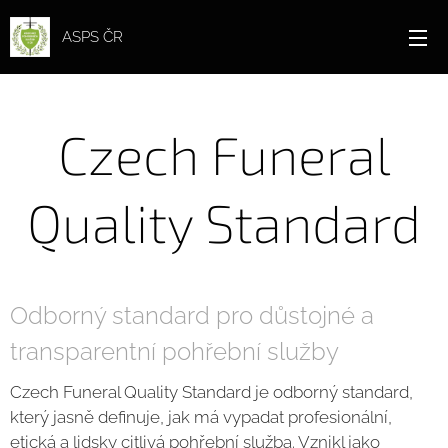
ASPS ČR
Czech Funeral
Quality Standard
Odborný standard pro důstojné a
transparentní pohřební služby
Czech Funeral Quality Standard je odborný standard,
který jasně definuje, jak má vypadat profesionální,
etická a lidsky citlivá pohřební služba. Vznikl jako