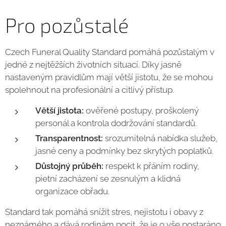
Pro pozůstalé
Czech Funeral Quality Standard pomáhá pozůstalým v
jedné z nejtěžších životních situací. Díky jasně
nastaveným pravidlům mají větší jistotu, že se mohou
spolehnout na profesionální a citlivý přístup.
Větší jistota:
ověřené postupy, proškolený
personál a kontrola dodržování standardů.
Transparentnost:
srozumitelná nabídka služeb,
jasné ceny a podmínky bez skrytých poplatků.
Důstojný průběh:
respekt k přáním rodiny,
pietní zacházení se zesnulým a klidná
organizace obřadu.
Standard tak pomáhá snížit stres, nejistotu i obavy z
neznámého a dává rodinám pocit, že je o vše postaráno