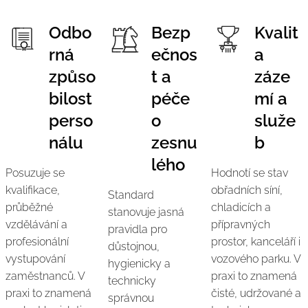
Odbo
Bezp
Kvalit
rná
ečnos
a
způso
t a
záze
bilost
péče
mí a
perso
o
služe
nálu
zesnu
b
lého
Posuzuje se
Hodnotí se stav
kvalifikace,
obřadních síní,
Standard
průběžné
chladicích a
stanovuje jasná
vzdělávání a
přípravných
pravidla pro
profesionální
prostor, kanceláří i
důstojnou,
vystupování
vozového parku. V
hygienicky a
zaměstnanců. V
praxi to znamená
technicky
praxi to znamená
čisté, udržované a
správnou