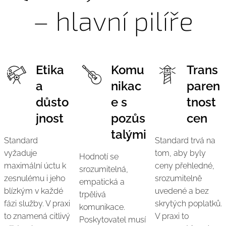
– hlavní pilíře
Etika
Komu
Trans
a
nikac
paren
důsto
e s
tnost
jnost
pozůs
cen
talými
Standard
Standard trvá na
vyžaduje
tom, aby byly
Hodnotí se
maximální úctu k
ceny přehledné,
srozumitelná,
zesnulému i jeho
srozumitelně
empatická a
blízkým v každé
uvedené a bez
trpělivá
fázi služby. V praxi
skrytých poplatků.
komunikace.
to znamená citlivý
V praxi to
Poskytovatel musí