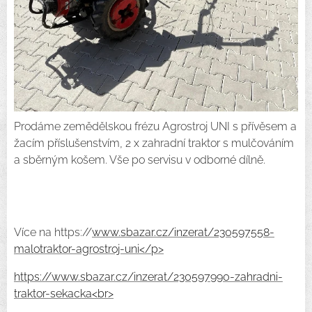
Prodáme zemědělskou frézu Agrostroj UNI s přívěsem a
žacím příslušenstvím, 2 x zahradní traktor s mulčováním
a sběrným košem. Vše po servisu v odborné dílně.
Více na https://
www.sbazar.cz/inzerat/230597558-
malotraktor-agrostroj-uni</p>
https://www.sbazar.cz/inzerat/230597990-zahradni-
traktor-sekacka<br>